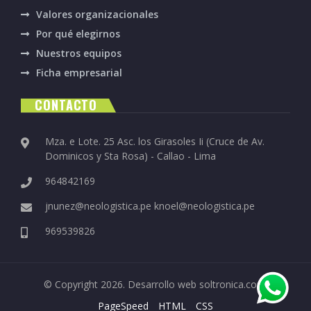
Valores organizacionales
Por qué elegirnos
Nuestros equipos
Ficha empresarial
CONTACTO
Mza. e Lote. 25 Asc. los Girasoles Ii (Cruce de Av.
Dominicos y Sta Rosa) - Callao - Lima
964842169
jnunez@neologistica.pe
knoel@neologistica.pe
969539826
© Copyright 2026. Desarrollo web
soltronica.com
.
PageSpeed
HTML
CSS