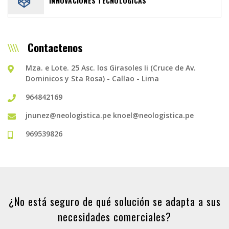
INNOVACIONES TECNOLÓGICAS
Contactenos
Mza. e Lote. 25 Asc. los Girasoles Ii (Cruce de Av.
Dominicos y Sta Rosa) - Callao - Lima
964842169
jnunez@neologistica.pe
knoel@neologistica.pe
969539826
¿No está seguro de qué solución se adapta a sus
necesidades comerciales?