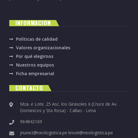
INFORMACIÓN
Políticas de calidad
Valores organizacionales
Por qué elegirnos
Nuestros equipos
Ficha empresarial
CONTACTO
Mza. e Lote. 25 Asc. los Girasoles Ii (Cruce de Av.
Dominicos y Sta Rosa) - Callao - Lima
964842169
jnunez@neologistica.pe
knoel@neologistica.pe