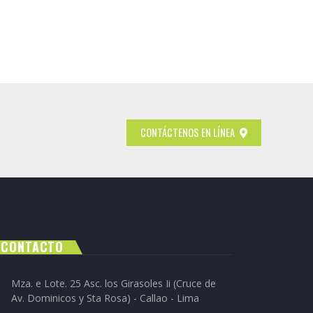
CONTÁCTENOS EN LÍNEA
CONTACTO
Mza. e Lote. 25 Asc. los Girasoles Ii (Cruce de
Av. Dominicos y Sta Rosa) - Callao - Lima