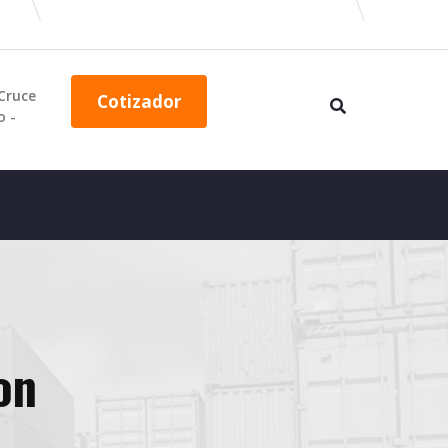
(Cruce
Cotizador
o -
on