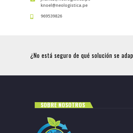
knoel@neologistica.pe
969539826
¿No está seguro de qué solución se ada
SOBRE NOSOTROS