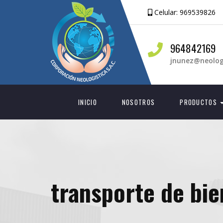
Celular:
969539826
964842169
jnunez@neolog
INICIO
NOSOTROS
PRODUCTOS
transporte de bie