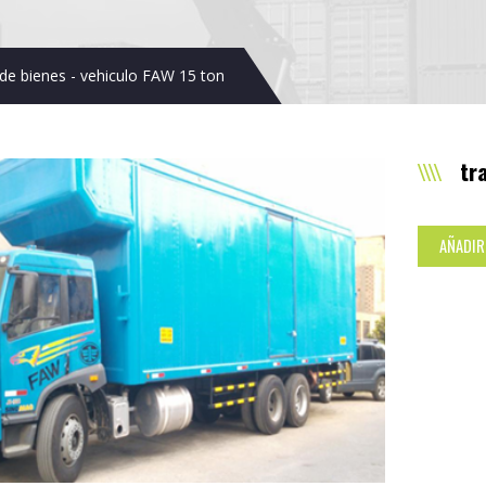
 de bienes - vehiculo FAW 15 ton
tr
AÑADIR