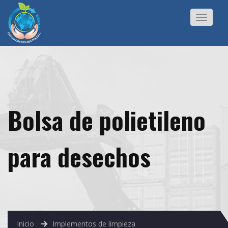
Toggle
navigat
Bolsa de polietileno
para desechos
Inicio
Implementos de limpieza